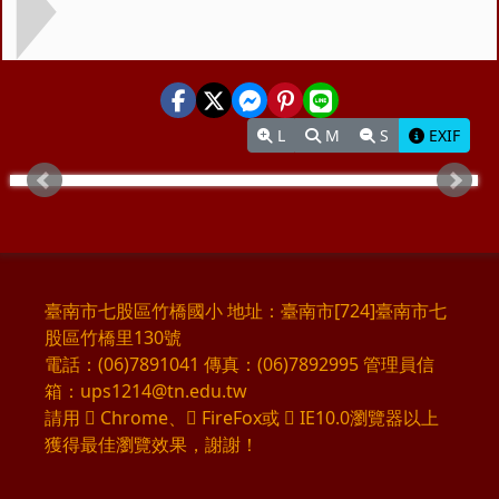
L
M
S
EXIF
臺南市七股區竹橋國小 地址：臺南市[724]臺南市七
股區竹橋里130號
電話：(06)7891041 傳真：(06)7892995 管理員信
箱：ups1214@tn.edu.tw
請用
Chrome
、
FireFox
或
IE10.0瀏覽器以上
獲得最佳瀏覽效果，謝謝！