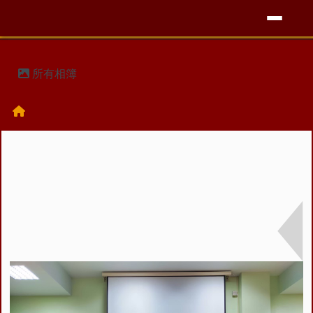
竹橋國小百年校慶網站
導覽列
跳至主內容區
頁尾區域
主內容區域
所有相簿
回首頁