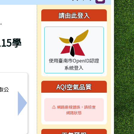
右邊區域內容
請由此登入
.
15學
使用臺南市OpenID認證
系統登入
AQI空氣品質
取公
下一筆：115學年度3-5歲及2歲專班新生入園
⚠️ 網路連線錯誤，請檢查
網路狀態