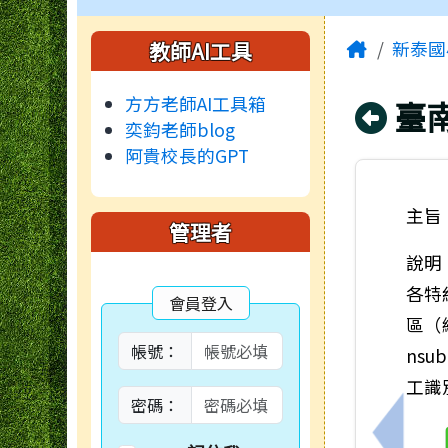
頁尾區域
主內容
左邊區域內容
Home
教師AI工具
新泰國
方方老師AI工具箱
回
臺
奕鈞老師blog
阿貴校長的GPT
主旨
管理者
說明
各特
會員登入
區（網址
帳號：
nsub
工識
密碼：