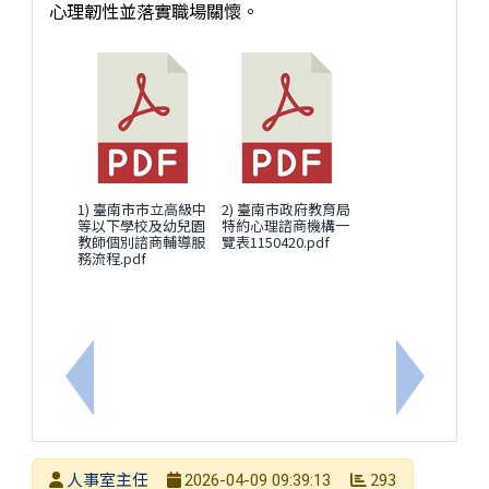
心理韌性並落實職場關懷。
1) 臺南市市立高級中
2) 臺南市政府教育局
等以下學校及幼兒園
特約心理諮商機構一
教師個別諮商輔導服
覽表1150420.pdf
務流程.pdf
上一筆：臺南市政府115年度特約商店名單
下一筆：
發布者
人事室主任
293
2026-04-09 09:39:13