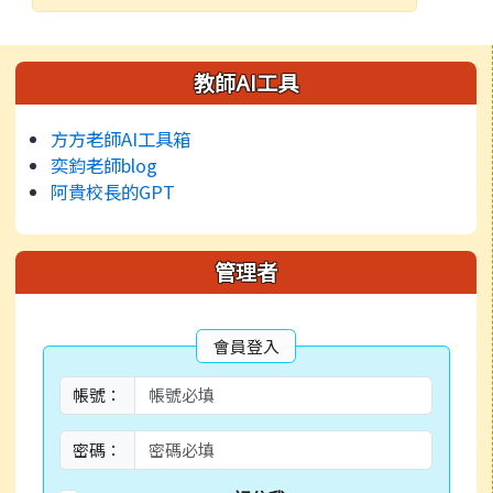
發布日期
瀏覽次數
左邊區域內容
教師AI工具
方方老師AI工具箱
奕鈞老師blog
阿貴校長的GPT
管理者
會員登入
帳號：
密碼：