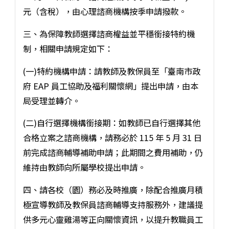
元（含稅），由心理諮商機構按季申請撥款。
三、為保障教師選擇諮商權益並平穩銜接特約機
制，相關申請規定如下：
(一)特約機構申請：請教師及教保員至「臺南市政
府 EAP 員工協助及福利關懷網」提出申請，由本
局受理並轉介。
(二)自行選擇機構銜接期：如教師已自行選擇其他
合格立案之諮商機構，請務必於 115 年 5 月 31 日
前完成諮商輔導補助申請；此期間之費用補助，仍
維持由教師向所屬學校提出申請。
四、請各校（園）務必及時推廣，除配合推廣月積
極宣導教師及教保員諮商輔導支持服務外，建議提
供多元心靈雞湯等正向關懷資訊，以提升教職員工