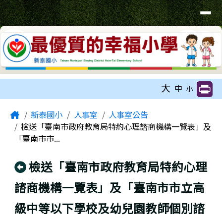
臺南市新泰國小網站
導覽列
跳至主內容區
工具列
大
中
小
頁尾區域
主內容區域
Home
新泰國小
人事室
人事室公告
檢送「臺南市政府教育局特約心理諮商機構一覽表」及
「臺南市市...
回上頁
檢送「臺南市政府教育局特約心理
諮商機構一覽表」及「臺南市市立高
級中等以下學校及幼兒園教師個別諮