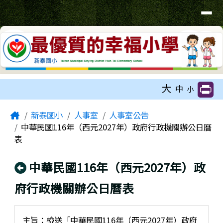
臺南市新泰國小網站
導覽列
跳至主內容區
工具列
大
中
小
頁尾區域
主內容區域
Home
新泰國小
人事室
人事室公告
中華民國116年（西元2027年）政府行政機關辦公日曆
表
回上頁
中華民國116年（西元2027年）政
府行政機關辦公日曆表
主旨：檢送「中華民國116年（西元2027年）政府