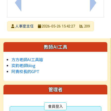
上一筆：教師法第25條及第53條條文修正案，業奉總統11
下一筆：
發布者
人事室主任
209
2026-05-26 15:42:27
發布日期
瀏覽次數
左邊區域內容
教師AI工具
方方老師AI工具箱
奕鈞老師blog
阿貴校長的GPT
管理者
會員登入