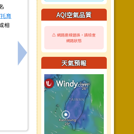
名
AQI空氣品質
/托育
或相
⚠️ 網路連線錯誤，請檢查
網路狀態
表
下一筆：訂定「臺南市政府員工職場霸凌防治與
天氣預報