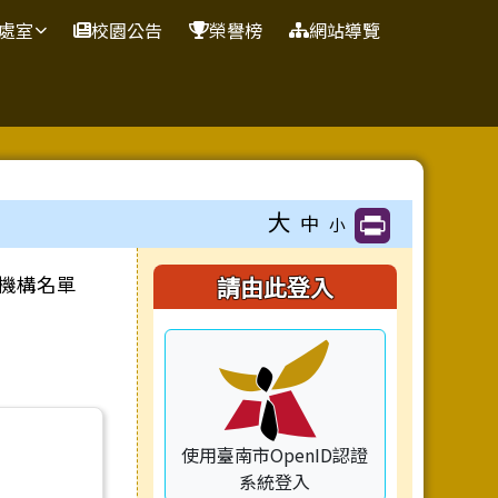
處室
校園公告
榮譽榜
網站導覽
大
中
小
右邊區域內容
育機構名單
請由此登入
單
使用臺南市OpenID認證
系統登入