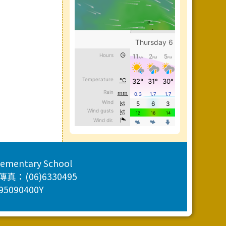
Elementary School
：(06)6330495
95090400Y