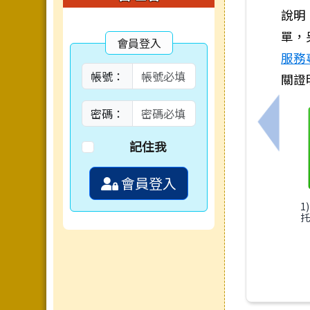
說明
單，
會員登入
服務
帳號：
關證
密碼：
上一筆
記住我
會員登入
1
托