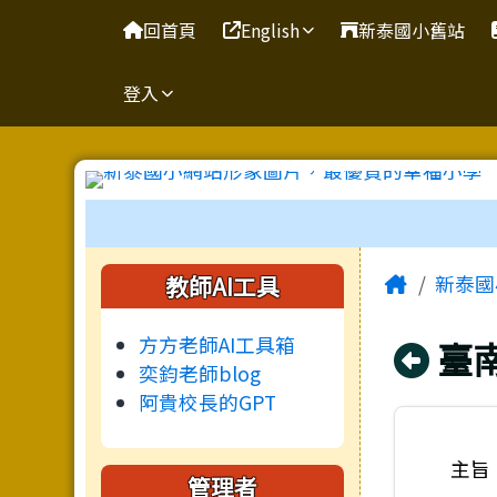
臺南市新泰國小網站
導覽列
跳至主內容區
回首頁
English
新泰國小舊站
登入
工具列
頁尾區域
主內容
左邊區域內容
Home
教師AI工具
新泰國
方方老師AI工具箱
回
臺
奕鈞老師blog
阿貴校長的GPT
主旨
管理者