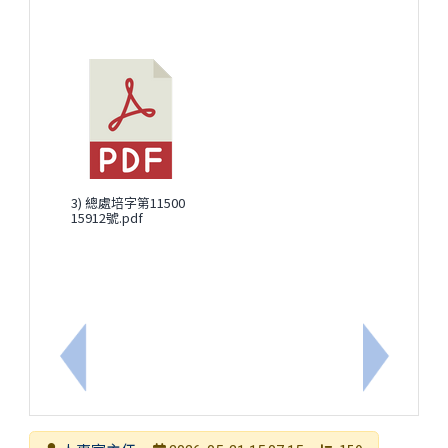
3) 總處培字第11500
15912號.pdf
上一筆：內政部115年「遇見心動時」單身聯誼活動
下一筆：