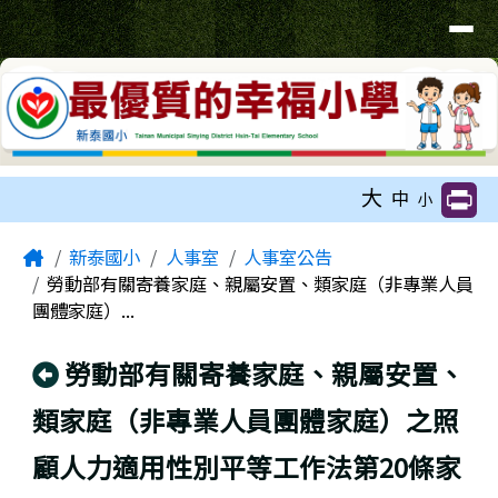
臺南市新泰國小網站
導覽列
跳至主內容區
工具列
大
中
小
頁尾區域
主內容區域
Home
新泰國小
人事室
人事室公告
勞動部有關寄養家庭、親屬安置、類家庭（非專業人員
團體家庭）...
回上頁
勞動部有關寄養家庭、親屬安置、
類家庭（非專業人員團體家庭）之照
顧人力適用性別平等工作法第20條家