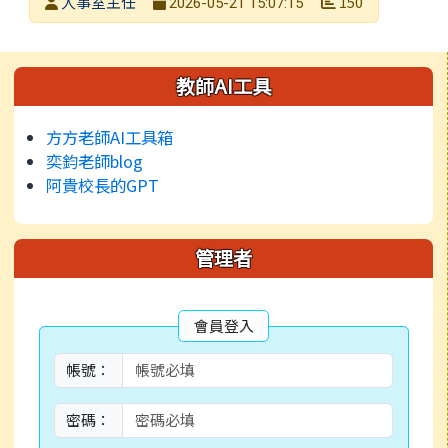
發布者
人事室主任
150
2026-05-21 15:07:15
發布日期
瀏覽次數
左邊區域內容
教師AI工具
方方老師AI工具箱
奕鈞老師blog
阿貴校長的GPT
管理者
會員登入
帳號：
密碼：