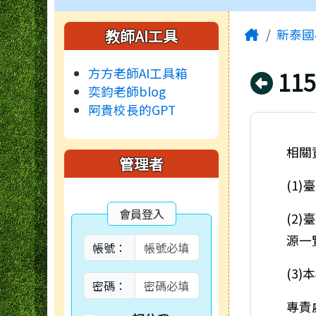
頁尾區域
主內容
左邊區域內容
Home
教師AI工具
新泰國
方方老師AI工具箱
回
1
奕鈞老師blog
阿貴校長的GPT
相關
管理者
(1
會員登入
(2
源一
帳號：
(3
密碼：
專責