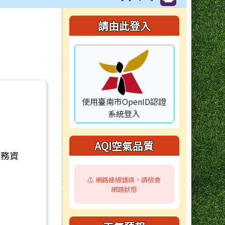
右邊區域內容
請由此登入
使用臺南市OpenID認證
系統登入
AQI空氣品質
服務資
⚠️ 網路連線錯誤，請檢查
網路狀態