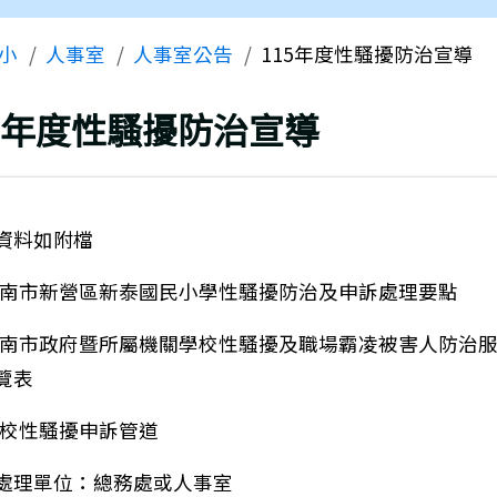
區域
小
人事室
人事室公告
115年度性騷擾防治宣導
上頁
15年度性騷擾防治宣導
資料如附檔
)臺南市新營區新泰國民小學性騷擾防治及申訴處理要點
)臺南市政府暨所屬機關學校性騷擾及職場霸凌被害人防治
覽表
)本校性騷擾申訴管道
處理單位：總務處或人事室