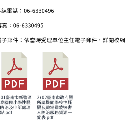
線電話：06-6330496
真：06-6330495
：修正之「天然災害停止上班及上課作業Q&A」（115年
電子郵件：依當時受理單位主任電子郵件，詳閱校網
) 01臺南市新營區
2) 02臺南市政府暨
新泰國民小學性騷
所屬機關學校性騷
擾防治及申訴處理
擾及職場霸凌被害
點.pdf
人防治服務資源一
覽表.pdf