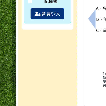
記住我
A、專
會員登入
B、傳
上一筆
C、
1
要