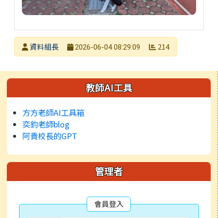
發布者
資料組長
214
2026-06-04 08:29:09
發布日期
瀏覽次數
左邊區域內容
教師AI工具
方方老師AI工具箱
奕鈞老師blog
阿貴校長的GPT
管理者
會員登入