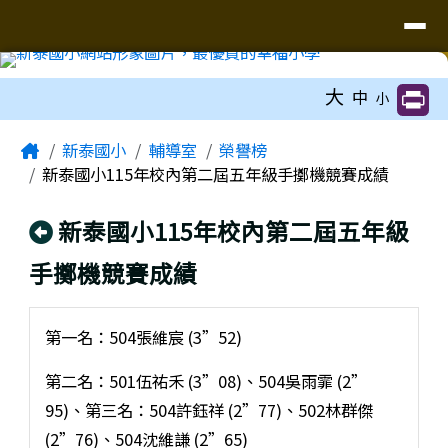
臺南市新泰國小網站
導覽列
跳至主內容區
工具列
大
中
小
頁尾區域
主內容區域
Home
新泰國小
輔導室
榮譽榜
新泰國小115年校內第二屆五年級手擲機競賽成績
回上頁
新泰國小115年校內第二屆五年級
手擲機競賽成績
第一名：504張維宸 (3”52)
第二名：501伍祐禾 (3”08)、504吳雨霏 (2”
95)、第三名：504許鈺祥 (2”77)、502林群傑
(2”76)、504沈維謙 (2”65)