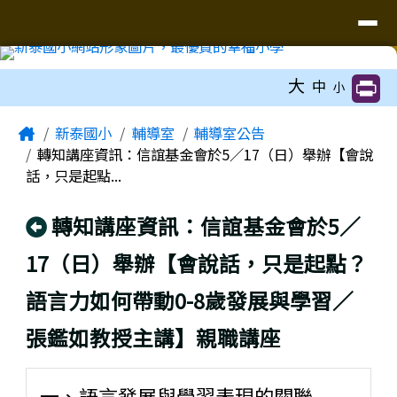
臺南市新泰國小網站
導覽列
跳至主內容區
工具列
大
中
小
頁尾區域
主內容區域
Home
新泰國小
輔導室
輔導室公告
轉知講座資訊：信誼基金會於5／17（日）舉辦【會說
話，只是起點...
回上頁
轉知講座資訊：信誼基金會於5／
17（日）舉辦【會說話，只是起點？
語言力如何帶動0-8歲發展與學習／
張鑑如教授主講】親職講座
一、語言發展與學習表現的關聯