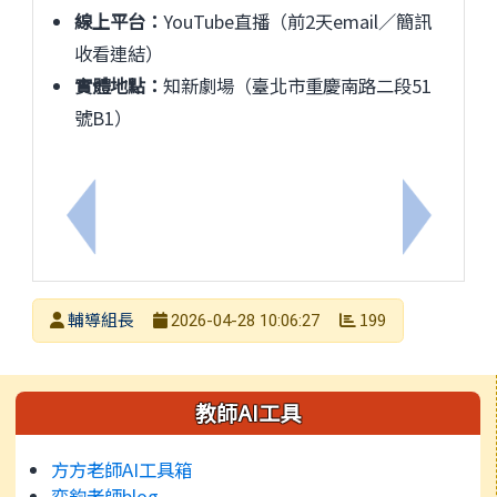
線上平台：
YouTube直播（前2天email／簡訊
收看連結）
實體地點：
知新劇場（臺北市重慶南路二段51
號B1）
上一筆：115年5月16日【星期六】「性別媒體素養
下一筆：
發布者
輔導組長
199
2026-04-28 10:06:27
發布日期
瀏覽次數
左邊區域內容
教師AI工具
方方老師AI工具箱
奕鈞老師blog