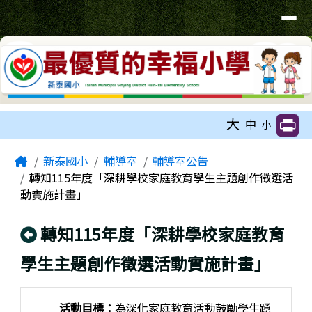
臺南市新泰國小網站
導覽列
跳至主內容區
工具列
大
中
小
頁尾區域
主內容區域
Home
新泰國小
輔導室
輔導室公告
轉知115年度「深耕學校家庭教育學生主題創作徵選活
動實施計畫」
回上頁
轉知115年度「深耕學校家庭教育
學生主題創作徵選活動實施計畫」
活動目標：
為深化家庭教育活動鼓勵學生踴