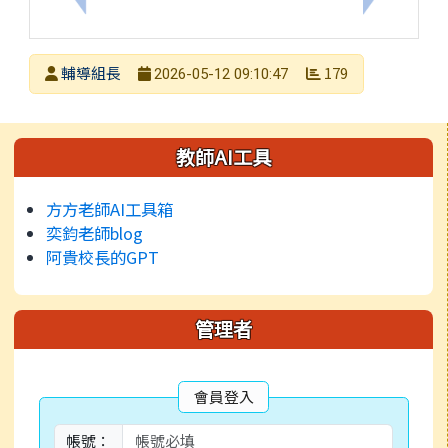
發布者
輔導組長
179
2026-05-12 09:10:47
發布日期
瀏覽次數
左邊區域內容
教師AI工具
方方老師AI工具箱
奕鈞老師blog
阿貴校長的GPT
管理者
會員登入
帳號：