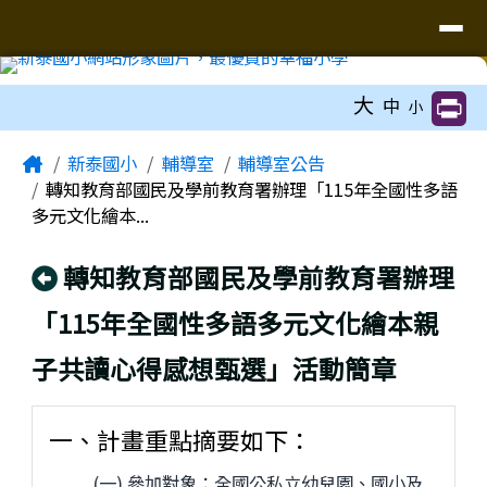
臺南市新泰國小網站
導覽列
跳至主內容區
工具列
大
中
小
頁尾區域
主內容區域
Home
新泰國小
輔導室
輔導室公告
轉知教育部國民及學前教育署辦理「115年全國性多語
多元文化繪本...
回上頁
轉知教育部國民及學前教育署辦理
「115年全國性多語多元文化繪本親
子共讀心得感想甄選」活動簡章
一、計畫重點摘要如下：
(一) 參加對象：全國公私立幼兒園、國小及