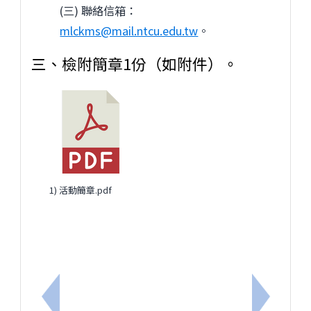
(三) 聯絡信箱：
mlckms@mail.ntcu.edu.tw
。
三、檢附簡章1份（如附件）。
1) 活動簡章.pdf
上一筆：轉知本是復興國中辦理115年度特教專業知能
下一筆：