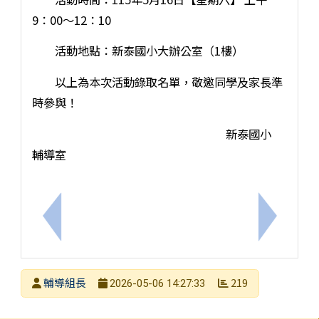
9：00～12：10
活動地點：新泰國小大辦公室（1樓）
以上為本次活動錄取名單，敬邀同學及家長準
時參與！
新泰國小
輔導室
上一筆：轉知教育部國民及學前教育署辦理「115年
下一筆：
發布者
輔導組長
219
2026-05-06 14:27:33
發布日期
瀏覽次數