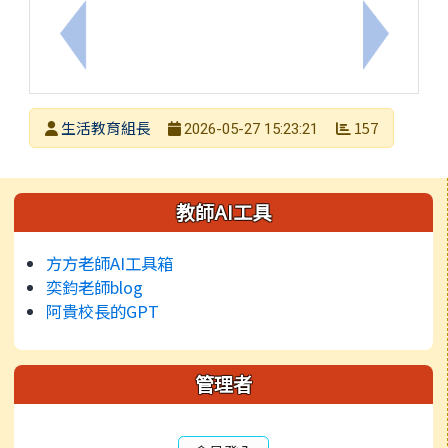
上一筆：臺南市115年度兒童權利公約創意圖卡徵選
下一筆：2
發布者
生活教育組長
157
2026-05-27 15:23:21
發布日期
瀏覽次數
左邊區域內容
教師AI工具
方方老師AI工具箱
奕鈞老師blog
阿貴校長的GPT
管理者