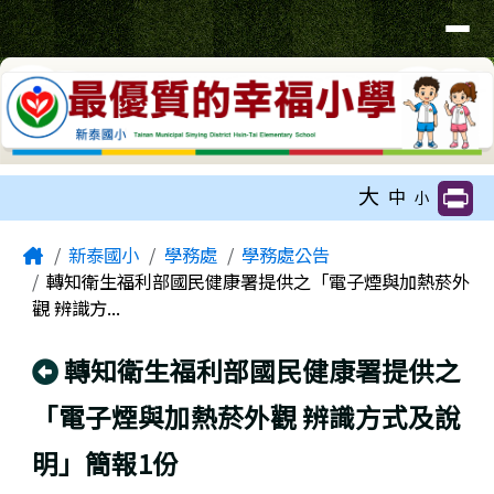
臺南市新泰國小網站
導覽列
跳至主內容區
工具列
大
中
小
頁尾區域
主內容區域
Home
新泰國小
學務處
學務處公告
轉知衛生福利部國民健康署提供之「電子煙與加熱菸外
觀 辨識方...
回上頁
轉知衛生福利部國民健康署提供之
「電子煙與加熱菸外觀 辨識方式及說
明」簡報1份