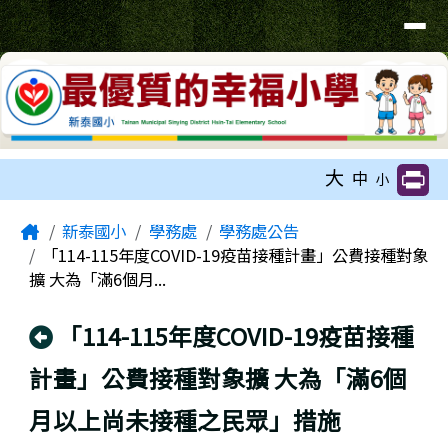
臺南市新泰國小網站
導覽列
跳至主內容區
工具列
大
中
小
頁尾區域
主內容區域
Home
新泰國小
學務處
學務處公告
「114-115年度COVID-19疫苗接種計畫」公費接種對象
擴 大為「滿6個月...
回上頁
「114-115年度COVID-19疫苗接種
計畫」公費接種對象擴 大為「滿6個
月以上尚未接種之民眾」措施