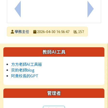
上一筆：轉知教育局5月「劇場ART報馬仔」系列講
下一筆：
發布者
學務主任
157
2026-04-30 16:56:47
發布日期
瀏覽次數
左邊區域內容
教師AI工具
方方老師AI工具箱
奕鈞老師blog
阿貴校長的GPT
管理者