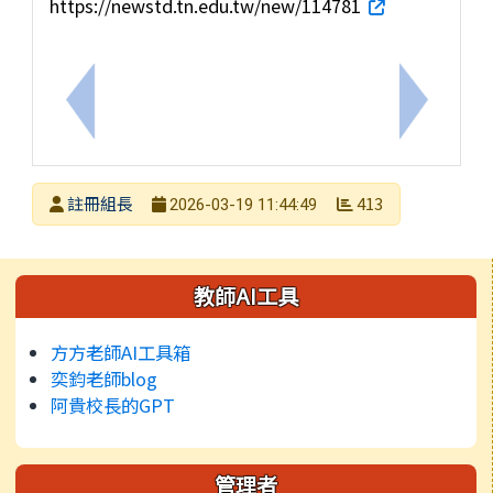
https://newstd.tn.edu.tw/new/114781
上一筆：114年二年級說故事比賽 得獎名單
下一筆：
發布者
註冊組長
413
2026-03-19 11:44:49
發布日期
瀏覽次數
左邊區域內容
教師AI工具
方方老師AI工具箱
奕鈞老師blog
阿貴校長的GPT
管理者