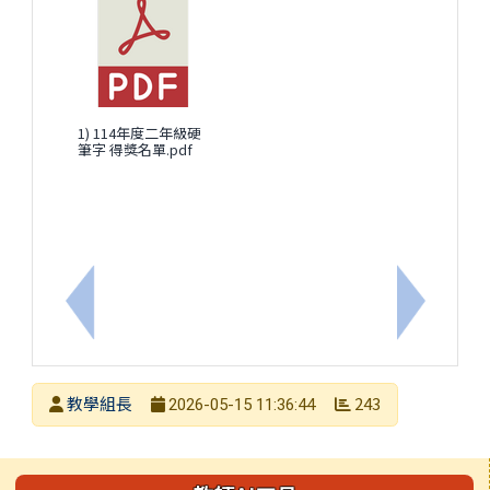
1) 114年度二年級硬
筆字 得獎名單.pdf
上一筆：115學年度各年級教科書選用版本
下一筆：有
發布者
教學組長
243
2026-05-15 11:36:44
發布日期
瀏覽次數
左邊區域內容