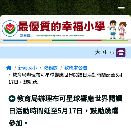
臺南市新泰國小網站
導覽列
跳至主內容區
工具列
大
中
小
頁尾區域
主內容區域
Home
新泰國小
教務處
教務處公告
教育局辦理布可星球響應世界閱讀日活動時間延至5月
17日，鼓勵踴...
回上頁
教育局辦理布可星球響應世界閱讀
日活動時間延至5月17日，鼓勵踴躍
參加。