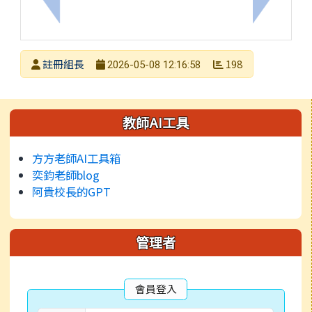
上一筆：114校外人士入校教學注意事項與原則
下一筆：
發布者
註冊組長
198
2026-05-08 12:16:58
發布日期
瀏覽次數
左邊區域內容
教師AI工具
方方老師AI工具箱
奕鈞老師blog
阿貴校長的GPT
管理者
會員登入