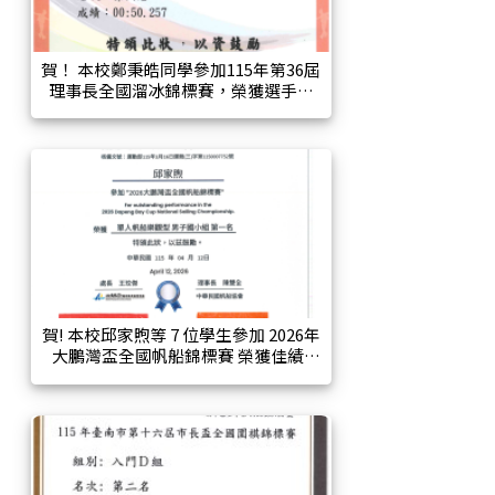
賀！ 本校鄭秉皓同學參加115年第36屆
理事長全國溜冰錦標賽，榮獲選手乙
組國小男子三年級組，200公尺計時賽
第四名、400公尺爭先賽第六名。
賀! 本校邱家煦等 7 位學生參加 2026年
大鵬灣盃全國帆船錦標賽 榮獲佳績!