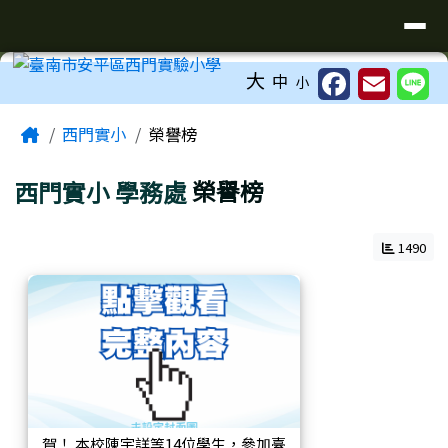
臺南市安平區西門實驗小學
導覽列
跳至主內容區
工具列
大
中
小
頁尾區域
主內容區域
Home
西門實小
榮譽榜
西門實小
學務處
榮譽榜
1490
賀！ 本校陳宇詳等14位學生，參加臺