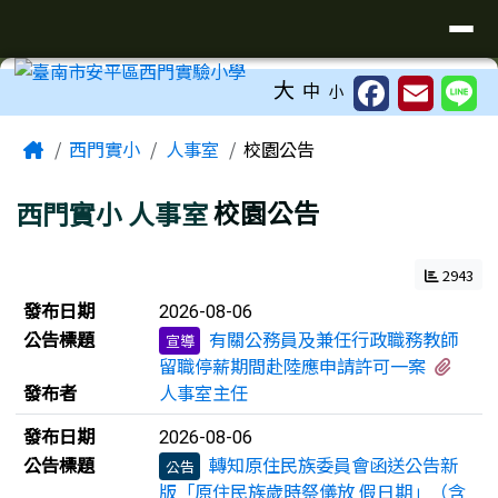
臺南市安平區西門實驗小學
導覽列
跳至主內容區
工具列
大
中
小
頁尾區域
主內容區域
Home
西門實小
人事室
校園公告
西門實小
人事室
校園公告
2943
新聞列表
發布日期
2026-08-06
公告標題
有關公務員及兼任行政職務教師
宣導
有1
留職停薪期間赴陸應申請許可一案
發布者
人事室主任
發布日期
2026-08-06
公告標題
轉知原住民族委員會函送公告新
公告
版「原住民族歲時祭儀放 假日期」（含