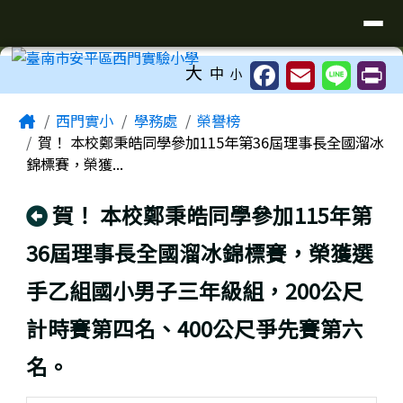
臺南市安平區西門實驗小學
導覽列
跳至主內容區
工具列
大
中
小
頁尾區域
主內容區域
Home
西門實小
學務處
榮譽榜
賀！ 本校鄭秉皓同學參加115年第36屆理事長全國溜冰
錦標賽，榮獲...
回上頁
賀！ 本校鄭秉皓同學參加115年第
36屆理事長全國溜冰錦標賽，榮獲選
手乙組國小男子三年級組，200公尺
計時賽第四名、400公尺爭先賽第六
名。