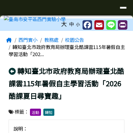
臺南市安平區西門實驗小學
導覽列
跳至主內容區
工具列
大
中
小
頁尾區域
主內容區域
Home
西門實小
教務處
校園公告
轉知臺北市政府教育局辦理臺北酷課雲115年暑假自主
學習活動「202...
回上頁
轉知臺北市政府教育局辦理臺北酷
課雲115年暑假自主學習活動「2026
酷課夏日尋寶趣」
標籤：
活動
轉知
說明：