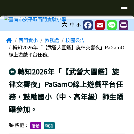
臺南市安平區西門實驗小學
導覽列
跳至主內容區
工具列
大
中
小
頁尾區域
主內容區域
Home
西門實小
教務處
校園公告
轉知2026年「【武營大圖鑑】旋律交響夜」PaGamO
線上遊戲平台任務...
回上頁
轉知2026年「【武營大圖鑑】旋
律交響夜」PaGamO線上遊戲平台任
務，鼓勵國小（中、高年級）師生踴
躍參加。
標籤：
活動
轉知