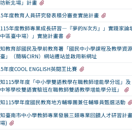
有1個附檔
坊新北場」計畫
有3個附檔
15年度教育人員研究發表積分審查實施計畫
115年度教師專業成長研習—『夢的N次方』」實踐家論
有2個附檔
中區臺中場）」實施計畫書
知教育部國民及學前教育署「國民中小學課程及教學資
臺」（簡稱CIRN）網站遷站並啟用新網址
有2個附檔
15年度COOL ENGLISH英閱王比賽
知115學年度「中小學雙語教學在職教師增能學分班」及
中等學校雙語實驗班在職教師雙語教學增能學分班」
知115學年度國民教育地方輔導團兼任輔導員甄選活動
知臺南市中小學教師專業發展三類專業回饋人才研習計畫
有1個附檔
場)