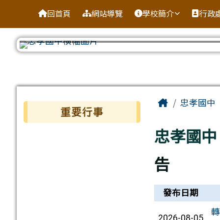
台南市忠孝國中
導覽列
跳至主內容區
回首頁
網站導覽
學校簡介
行政
工具列
頁尾區域
主內容區
Home
忠孝國中
左邊區域內容
重要行事
忠孝國中
告
新聞列表
發布日期
轉
2026-08-05