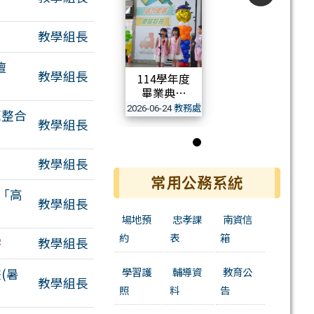
教學組長
壇
教學組長
114學年度
畢業典禮
教務處
2026-06-24
源整合
活動相簿
教學組長
第 1 張，共 1 張
教學組長
常用公務系統
「高
教學組長
有3個附檔
場地預
忠孝課
南資信
約
表
箱
有3個附檔
教學組長
學習護
輔導資
教育公
(暑
教學組長
照
料
告