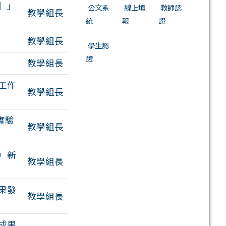
】」
公文系
線上填
教師認
教學組長
統
報
證
附檔
教學組長
學生認
證
教學組長
工作
教學組長
實驗
教學組長
）新
教學組長
果發
教學組長
成果