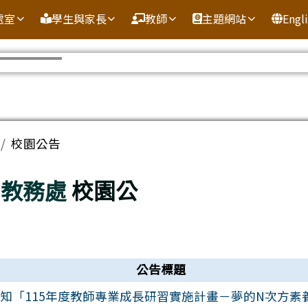
處室
學生與家長
教師
主題網站
Engl
域
校園公告
教務處
校園公
公告標題
知「115年度教師專業成長研習實施計畫－夢的N次方素