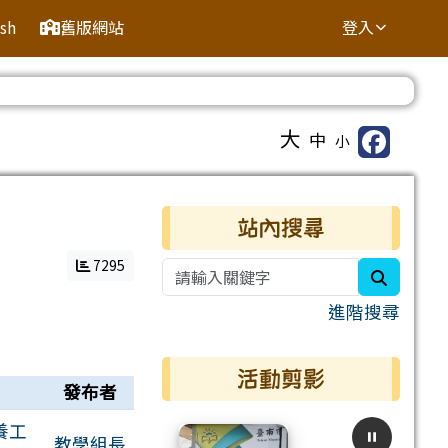
ish
舊版網站
登入
⏸
大
中
小
右邊區域內容
站內搜尋
7295
search
進階搜尋
活動剪影
發布者
養工
教學組長