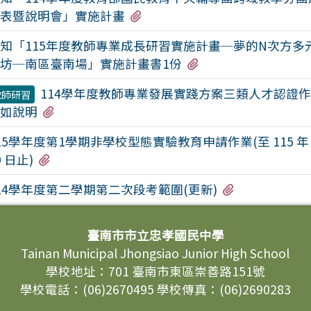
有2個附檔
表暨說明會」實施計畫
知「115年度教師專業成長研習實施計畫─夢的N次方多
有2個附檔
坊─南區臺南場」實施計畫書1份
114學年度教師專業發展實踐方案三類人才認證
教師研習
有1個附檔
如說明
15學年度第1學期非學校型態實驗教育申請作業(至 115 年 
有2個附檔
0 日止)
有2個附檔
14學年度第二學期第二次段考範圍(更新)
臺南市市立忠孝國民中學
Tainan Municipal Jhongsiao Junior High School
學校地址：701 臺南市東區崇善路151號
學校電話：(06)2670495 學校傳真：(06)2690283