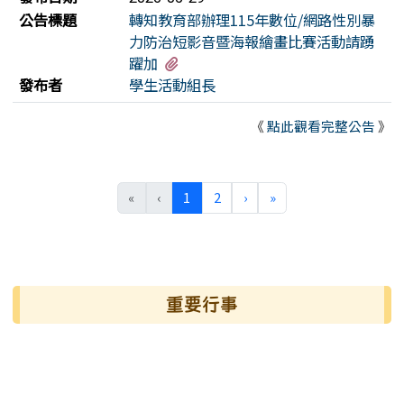
公告標題
轉知教育部辦理115年數位/網路性別暴
力防治短影音暨海報繪畫比賽活動請踴
有1個附檔
躍加
發布者
學生活動組長
《
點此觀看完整公告
》
(目前頁次)
下一頁
最後頁
«
‹
1
2
›
»
左邊區域內容
重要行事