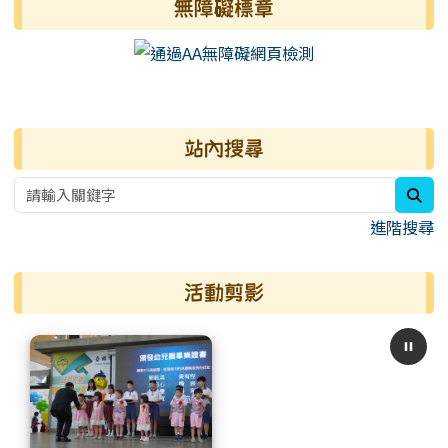
無障礙標章
右邊區域內容
站內搜尋
sea
進階搜尋
活動剪影