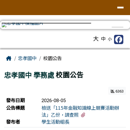
台南市忠孝國中
導覽列
跳至主內容區
⏸
工具列
大
中
小
頁尾區域
主內容區域
Home
忠孝國中
校園公告
忠孝國中
學務處
校園公告
6363
新聞列表
發布日期
2026-08-05
公告標題
檢送「115年金融知識線上競賽活動辦
有1個附檔
法」乙份，請查照
發布者
學生活動組長