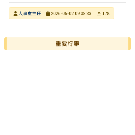
發布者
人事室主任
178
2026-06-02 09:08:33
發布日期
瀏覽次數
左邊區域內容
重要行事