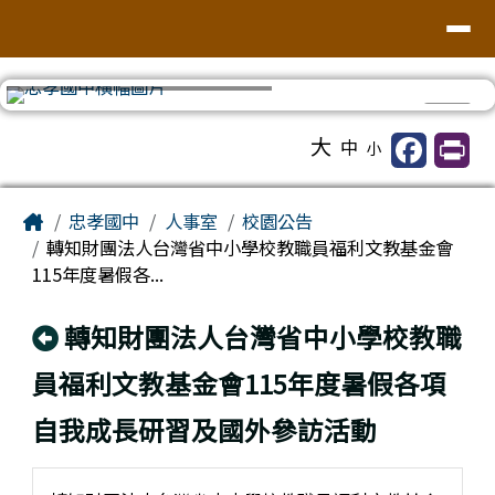
台南市忠孝國中
導覽列
跳至主內容區
⏸
工具列
大
中
小
頁尾區域
主內容區域
Home
忠孝國中
人事室
校園公告
轉知財團法人台灣省中小學校教職員福利文教基金會
115年度暑假各...
回上頁
轉知財團法人台灣省中小學校教職
員福利文教基金會115年度暑假各項
自我成長研習及國外參訪活動