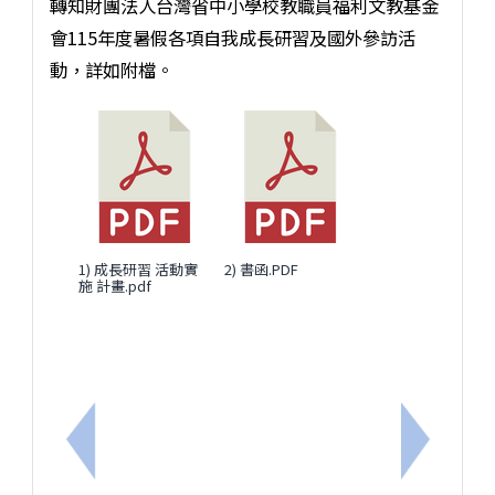
轉知財團法人台灣省中小學校教職員福利文教基金
會115年度暑假各項自我成長研習及國外參訪活
動，詳如附檔。
1) 成長研習 活動實
2) 書函.PDF
施 計畫.pdf
上一筆：轉知公務人員退休撫卹基金管理局公告114
下一筆：