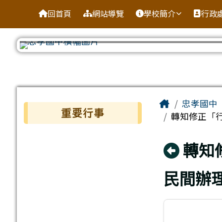
台南市忠孝國中
導覽列
跳至主內容區
回首頁
網站導覽
學校簡介
行政
工具列
頁尾區域
主內容區
Home
忠孝國中
左邊區域內容
重要行事
轉知修正「
回上
轉知
民間辦