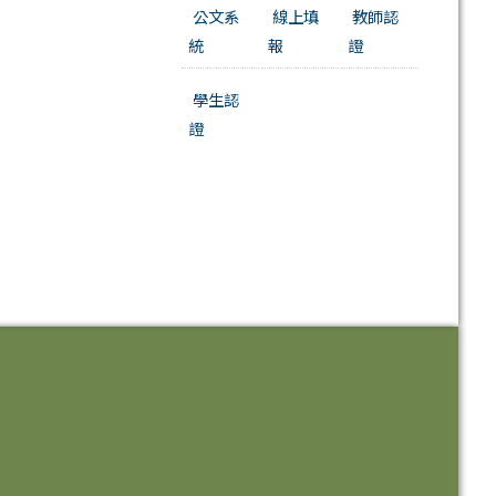
公文系
線上填
教師認
統
報
證
學生認
證