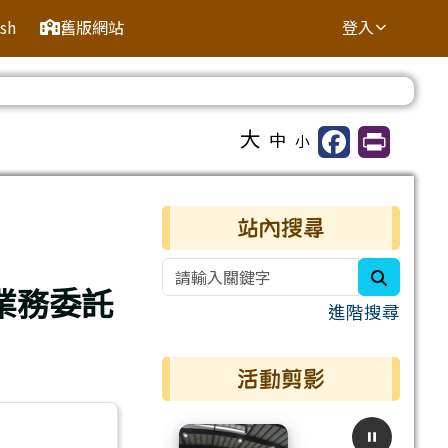
ish
舊版網站
登入
⏸
大
中
小
右邊區域內容
站內搜尋
search
業務委託
進階搜尋
活動剪影