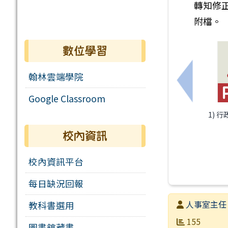
轉知修
附檔。
數位學習
翰林雲端學院
上一筆：
Google Classroom
1) 行
校內資訊
校內資訊平台
每日缺況回報
發布者
人事室主任
教科書選用
發布日期
瀏覽次數
155
圖書館藏書