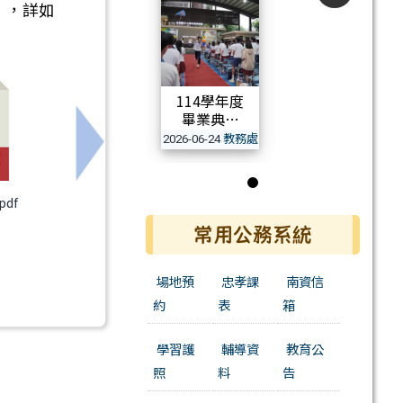
」，詳如
114學年度
畢業典禮
教務處
2026-06-24
年度暑假各項自我成長研習及國外參訪活動
下一筆：臺南市政府115學年度特約托育機
活動相簿
第 1 張，共 1 張
pdf
常用公務系統
場地預
忠孝課
南資信
約
表
箱
學習護
輔導資
教育公
照
料
告