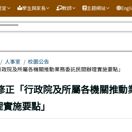
處室
學生與家長
教師
主題網站
Engl
域
人事室
校園公告
行政院及所屬各機關推動業務委託民間辦理實施要點」
頁
修正「行政院及所屬各機關推動
理實施要點」