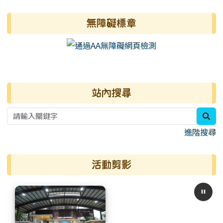
無障礙標章
右邊區域內容
站內搜尋
sea
進階搜尋
活動剪影