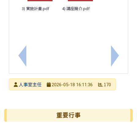
3) 實施計畫.pdf
4) 講座簡介.pdf
上一筆：轉知公務人員退休撫卹基金管理局辦理 「公
下一筆：
發布者
人事室主任
170
2026-05-18 16:11:36
發布日期
瀏覽次數
左邊區域內容
重要行事