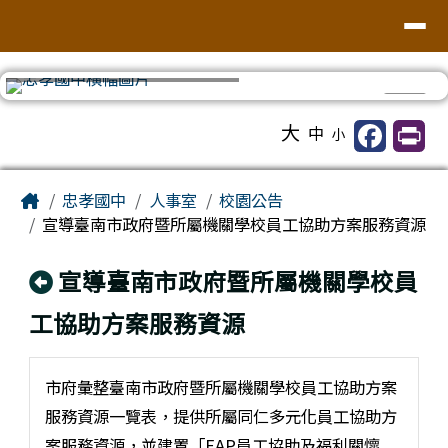
台南市忠孝國中
導覽列
跳至主內容區
⏸
工具列
大
中
小
頁尾區域
主內容區域
Home
忠孝國中
人事室
校園公告
宣導臺南市政府暨所屬機關學校員工協助方案服務資源
回上頁
宣導臺南市政府暨所屬機關學校員
工協助方案服務資源
市府彙整臺南市政府暨所屬機關學校員工協助方案
服務資源一覽表，提供所屬同仁多元化員工協助方
案服務資源，並建置「EAP員工協助及福利關懷