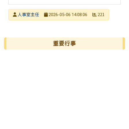
發布者
人事室主任
221
2026-05-06 14:08:06
發布日期
瀏覽次數
左邊區域內容
重要行事