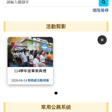
sea
進階搜尋
活動剪影
114學年度畢業典禮
教務處活動相簿
2026-06-24
第 1 張，共 1 張
常用公務系統