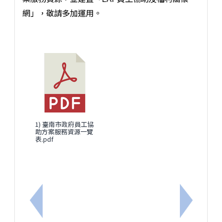
網」，敬請多加運用。
1) 臺南市政府員工協
助方案服務資源一覽
表.pdf
上一筆：轉知行政院人事行政總處修正之「行政院與所
下一筆：