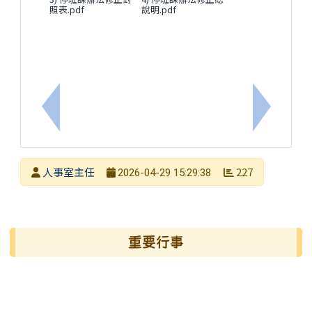
照表.pdf
說明.pdf
上一筆：轉知教育部福利資訊-遠傳電信5月優惠方案
下一筆：
發布者
人事室主任
227
2026-04-29 15:29:38
發布日期
瀏覽次數
左邊區域內容
重要行事