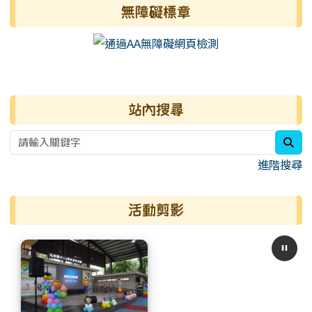
無障礙標章
右邊區域內容
站內搜尋
sea
進階搜尋
活動剪影