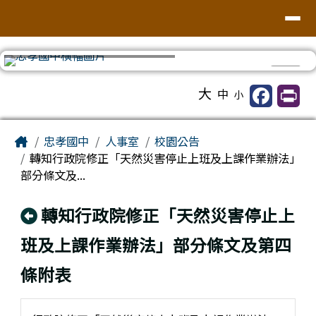
台南市忠孝國中
導覽列
跳至主內容區
⏸
工具列
大
中
小
頁尾區域
主內容區域
Home
忠孝國中
人事室
校園公告
轉知行政院修正「天然災害停止上班及上課作業辦法」
部分條文及...
回上頁
轉知行政院修正「天然災害停止上
班及上課作業辦法」部分條文及第四
條附表