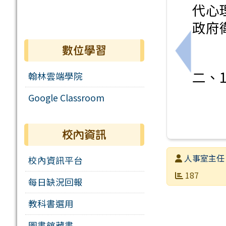
代心
政府
數位學習
上一筆：轉
二、
翰林雲端學院
Google Classroom
校內資訊
發布者
人事室主任
校內資訊平台
發布日期
瀏覽次數
187
每日缺況回報
教科書選用
圖書館藏書