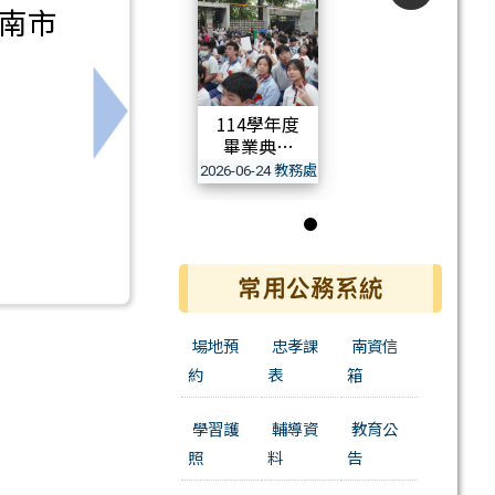
南市
114學年度
」1份
下一筆：轉知國立成功大學115年「戀愛學
畢業典禮
教務處
2026-06-24
活動相簿
第 1 張，共 1 張
常用公務系統
場地預
忠孝課
南資信
約
表
箱
學習護
輔導資
教育公
照
料
告