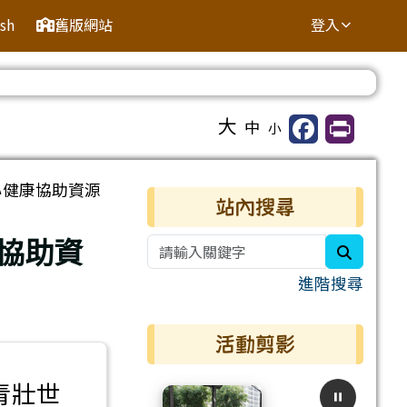
ish
舊版網站
登入
⏸
大
中
小
心健康協助資源
右邊區域內容
站內搜尋
協助資
search
進階搜尋
活動剪影
青壯世