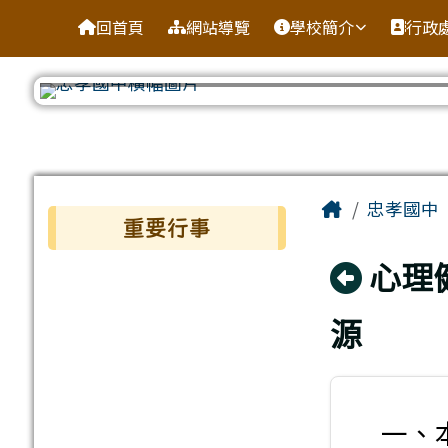
台南市忠孝國中
導覽列
跳至主內容區
回首頁
網站導覽
學校簡介
行政
工具列
頁尾區域
主內容區
Home
忠孝國中
左邊區域內容
重要行事
回上
心理
源
一、