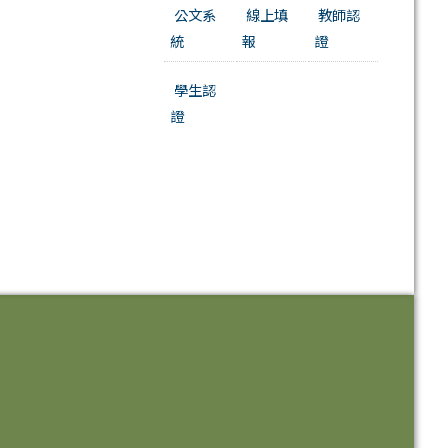
公文系
線上填
教師認
統
報
證
學生認
證