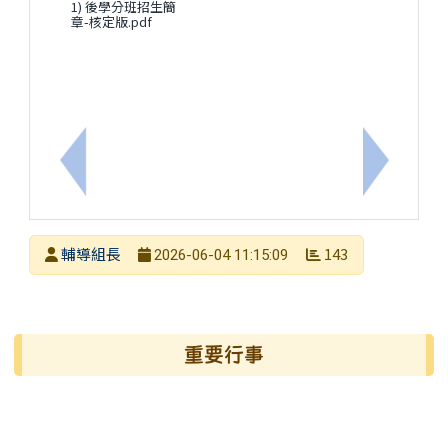
1) 後學分班招生簡
章-核定版.pdf
上一筆：轉知社團法人中華民國關懷生命協會2026
下一筆：
發布者
輔導組長
143
2026-06-04 11:15:09
發布日期
瀏覽次數
左邊區域內容
重要行事