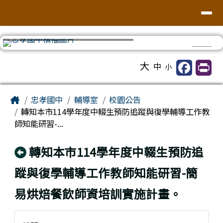
台南市忠孝國中
導覽列
跳至主內容區
⏸
工具列
大
中
小
頁尾區域
主內容區域
Home
忠孝國中
輔導室
校園公告
轉知本市114學年度中輟生預防追蹤與復學輔導工作教
師知能研習-...
回上頁
轉知本市114學年度中輟生預防追
蹤與復學輔導工作教師知能研習-簡
易烘焙餐飲師資培訓實施計畫。