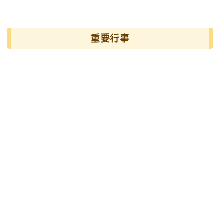
發布日期
瀏覽次數
左邊區域內容
重要行事