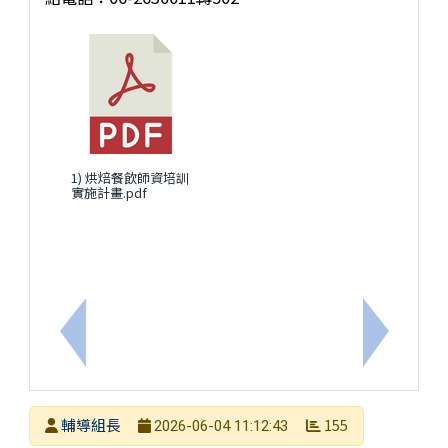
1) 烘焙餐飲師資培訓
實施計畫.pdf
上一筆：轉知轉知國立臺北教育大學辦理115學年度
下一筆：
發布者
輔導組長
155
2026-06-04 11:12:43