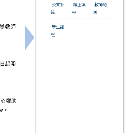
公文系
線上填
教師認
統
報
證
導教師
學生認
證
參閱。
下一筆：轉知聯發科技教育基金會辦理「2026 Gi
日起開
中心鄭助
tw。