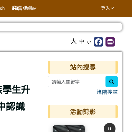
ish
舊版網站
登入
⏸
大
中
小
右邊區域內容
站內搜尋
search
族學生升
進階搜尋
中認識
活動剪影