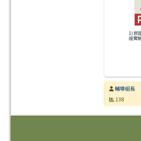
1) 
座實施
發布者
輔導組長
發布日期
瀏覽次數
138
頁尾區域內容