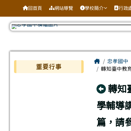
台南市忠孝國中
導覽列
跳至主內容區
回首頁
網站導覽
學校簡介
行政
工具列
頁尾區域
主內容區
Home
忠孝國中
左邊區域內容
重要行事
轉知臺中教育
回上
轉知
學輔導
篇，請