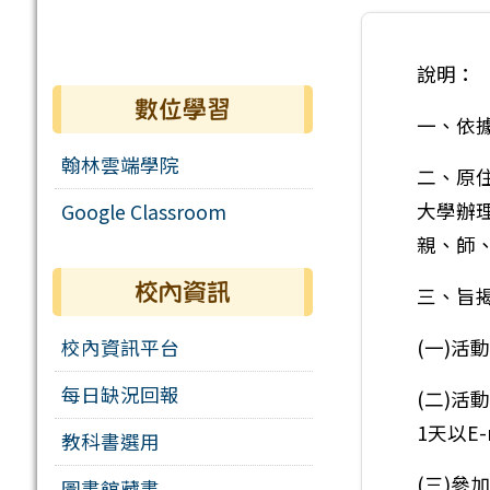
說明：
數位學習
一、依據
翰林雲端學院
二、原
大學辦
Google Classroom
親、師
校內資訊
三、旨
校內資訊平台
(一)活動
每日缺況回報
(二)活
1天以E-
教科書選用
(三)參
圖書館藏書