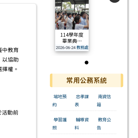
114學年度
。
畢業典禮
教務處
2026-06-24
臺中教育
活動相簿
，以協助
第 1 張，共 1 張
選擇權。
常用公務系統
場地預
忠孝課
南資信
約
表
箱
將於活動前
學習護
輔導資
教育公
照
料
告