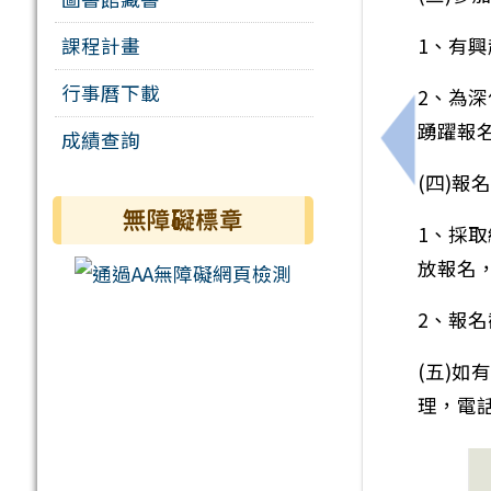
課程計畫
1、有
行事曆下載
2、為
踴躍報
成績查詢
上一筆：轉
(四)報名
無障礙標章
1、採
放報名，
2、報名
(五)
理，電話:0