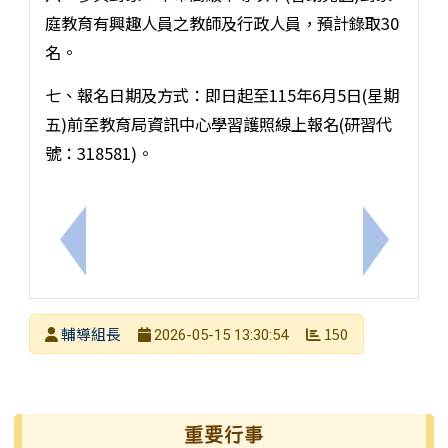
庭教育有興趣人員之教師及行政人員，預計錄取30
名。
七、報名日期及方式：即日起至115年6月5日(星期
五)前至教育局資訊中心學習護照線上報名(研習代
號：318581)。
上一筆：轉知:(特教研習)115年度「自閉症個案研
下一筆：
發布者
輔導組長
150
2026-05-15 13:30:54
發布日期
瀏覽次數
左邊區域內容
重要行事