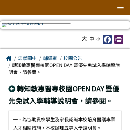
台南市忠孝國中
導覽列
跳至主內容區
⏸
工具列
大
中
小
頁尾區域
主內容區域
Home
忠孝國中
輔導室
校園公告
轉知敏惠醫專校園OPEN DAY 暨優先免試入學輔導說
明會，請參閱。
回上頁
轉知敏惠醫專校園OPEN DAY 暨優
先免試入學輔導說明會，請參閱。
一、為協助貴校學生及家長認識本校培育醫護專業
人才相關措施，本校辦理五專入學說明會。