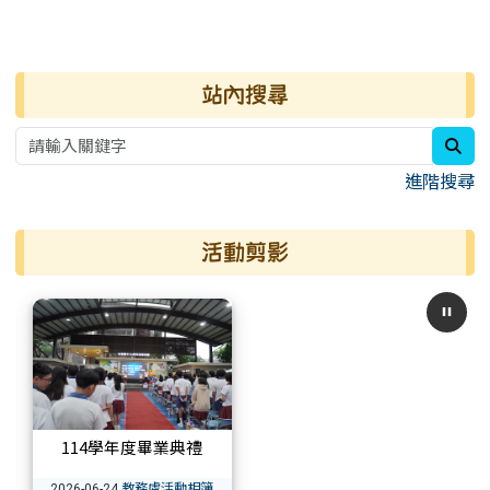
右邊區域內容
站內搜尋
sea
進階搜尋
活動剪影
114學年度畢業典禮
教務處活動相簿
2026-06-24