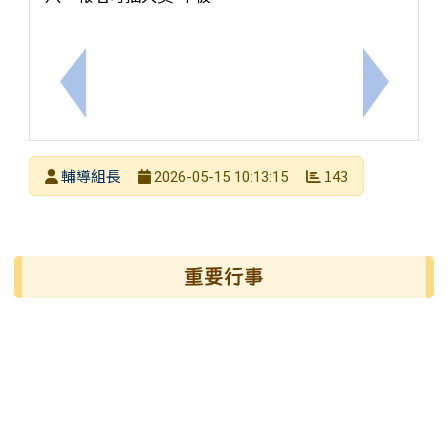
上一筆：轉知彰化師大推廣教育「精緻Moocs-輔
下一筆：
發布者
輔導組長
143
2026-05-15 10:13:15
發布日期
瀏覽次數
左邊區域內容
重要行事