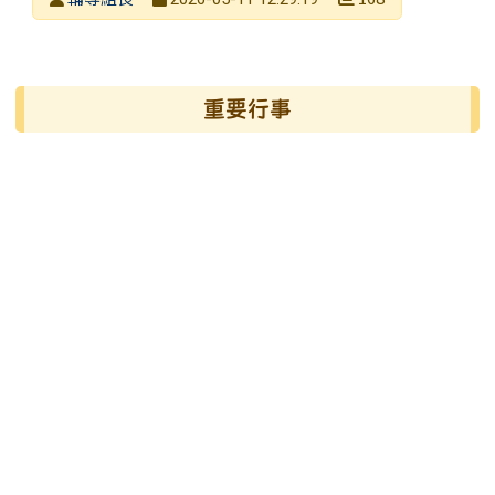
發布日期
瀏覽次數
左邊區域內容
重要行事