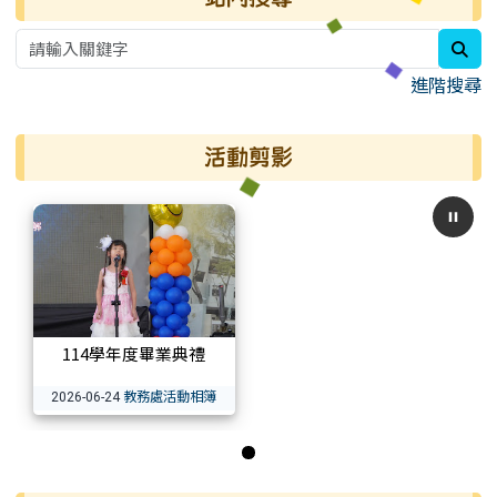
sea
進階搜尋
活動剪影
114學年度畢業典禮
教務處活動相簿
2026-06-24
第 1 張，共 1 張