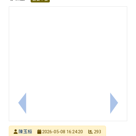
上一筆：臺南市「114學年度第2學期友善校園問卷」
下一筆：
發布者
陳玉桓
293
2026-05-08 16:24:20