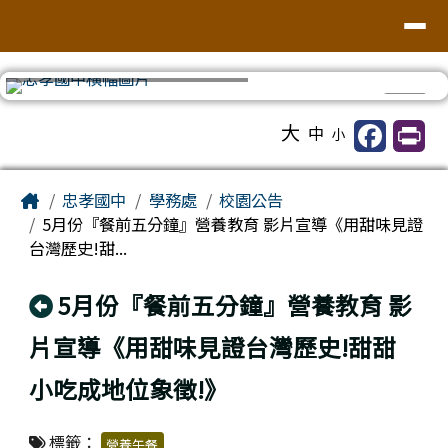
台南市忠孝國中
導覽列
跳至主內容區
⏸
工具列
大
中
小
頁尾區域
主內容區域
Home
忠孝國中
學務處
校園公告
5月份『餐前五分鐘』營養教育 影片宣導《用甜味見證
台灣歷史!甜...
回上頁
5月份『餐前五分鐘』營養教育 影
片宣導《用甜味見證台灣歷史!甜甜
小吃成地位象徵!》
標籤：
營養午餐