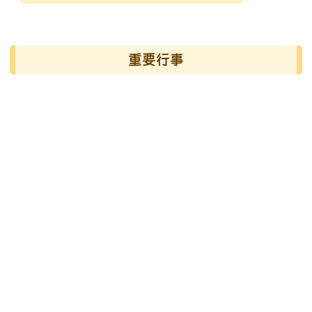
發布日期
瀏覽次數
左邊區域內容
重要行事