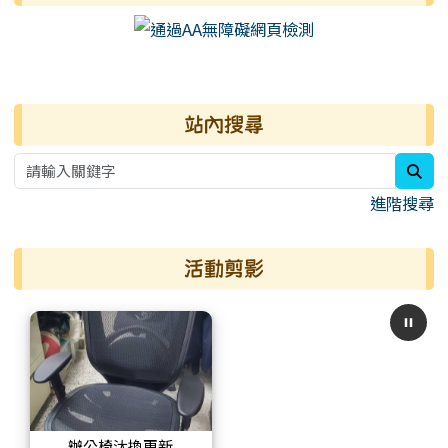
右邊區域內容
站內搜尋
sea
進階搜尋
活動剪影
辦公椅汰換更新