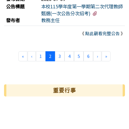
公告標題
本校115學年度第一學期第二次代理教師
有1個附檔
甄選(一次公告分次招考)
發布者
教務主任
《
點此觀看完整公告
》
第一頁
上一頁
(目前頁次)
下一頁
最後頁
«
‹
1
2
3
4
5
6
›
»
左邊區域內容
重要行事