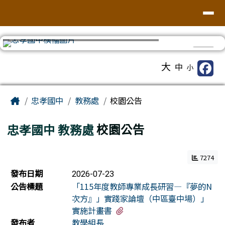
台南市忠孝國中
導覽列
跳至主內容區
⏸
工具列
大
中
小
頁尾區域
主內容區域
Home
忠孝國中
教務處
校園公告
忠孝國中
教務處
校園公告
7274
新聞列表
發布日期
2026-07-23
公告標題
「115年度教師專業成長研習—『夢的N
次方』」實踐家論壇（中區臺中場）」
有2個附檔
實施計畫書
發布者
教學組長