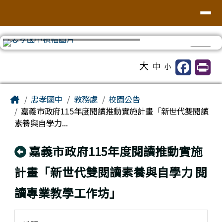
台南市忠孝國中
導覽列
跳至主內容區
⏸
工具列
大
中
小
頁尾區域
主內容區域
Home
忠孝國中
教務處
校園公告
嘉義市政府115年度閱讀推動實施計畫「新世代雙閱讀
素養與自學力...
回上頁
嘉義市政府115年度閱讀推動實施
計畫「新世代雙閱讀素養與自學力 閱
讀專業教學工作坊」