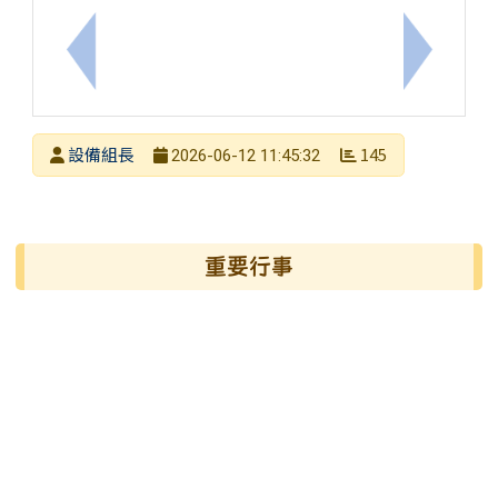
上一筆：「2026高雄數位化科學競賽」
下一筆：
發布者
設備組長
145
2026-06-12 11:45:32
發布日期
瀏覽次數
左邊區域內容
重要行事