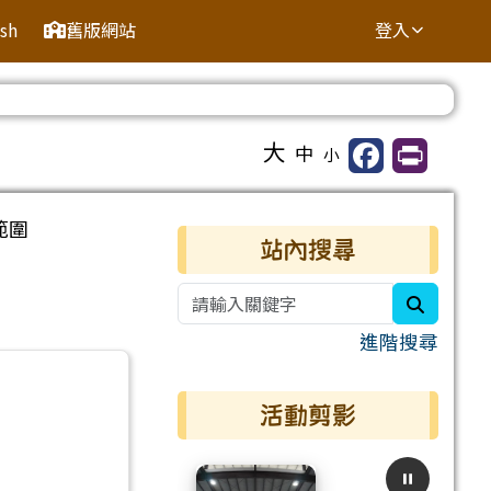
ish
舊版網站
登入
⏸
大
中
小
範圍
右邊區域內容
站內搜尋
search
進階搜尋
活動剪影