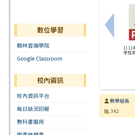
上一筆：
數位學習
翰林雲端學院
1) 
考程表.
Google Classroom
校內資訊
校內資訊平台
發布者
教學組長
每日缺況回報
發布日期
瀏覽次數
342
教科書選用
圖書館藏書