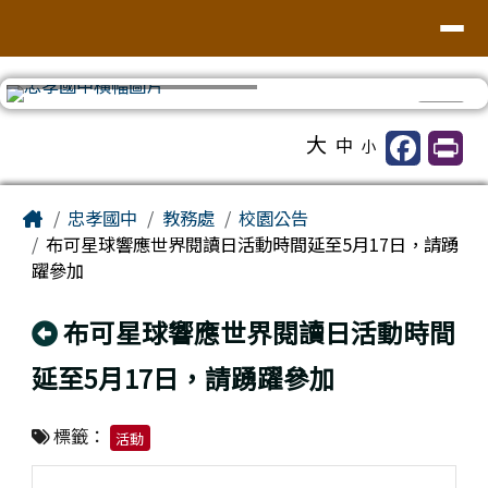
台南市忠孝國中
導覽列
跳至主內容區
⏸
工具列
大
中
小
頁尾區域
主內容區域
Home
忠孝國中
教務處
校園公告
布可星球響應世界閱讀日活動時間延至5月17日，請踴
躍參加
回上頁
布可星球響應世界閱讀日活動時間
延至5月17日，請踴躍參加
標籤：
活動