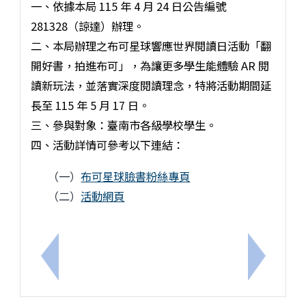
一、依據本局 115 年 4 月 24 日公告編號
281328（諒達）辦理。
二、本局辦理之布可星球響應世界閱讀日活動「翻
開好書，拍進布可」，為讓更多學生能體驗 AR 閱
讀新玩法，並落實深度閱讀理念，特將活動期間延
長至 115 年 5 月 17 日。
三、參與對象：臺南市各級學校學生。
四、活動詳情可參考以下連結：
（一）
布可星球臉書粉絲專頁
（二）
活動網頁
上一筆：臺南市115年無人機足球選拔賽實施計畫
下一筆：