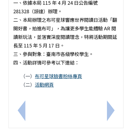
一、依據本局 115 年 4 月 24 日公告編號
281328（諒達）辦理。
二、本局辦理之布可星球響應世界閱讀日活動「翻
開好書，拍進布可」，為讓更多學生能體驗 AR 閱
讀新玩法，並落實深度閱讀理念，特將活動期間延
長至 115 年 5 月 17 日。
三、參與對象：臺南市各級學校學生。
四、活動詳情可參考以下連結：
（一）
布可星球臉書粉絲專頁
（二）
活動網頁
上一筆：臺南市115年無人機足球選拔賽實施計畫
下一筆：