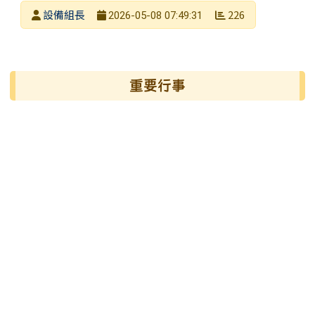
發布者
設備組長
226
2026-05-08 07:49:31
發布日期
瀏覽次數
左邊區域內容
重要行事