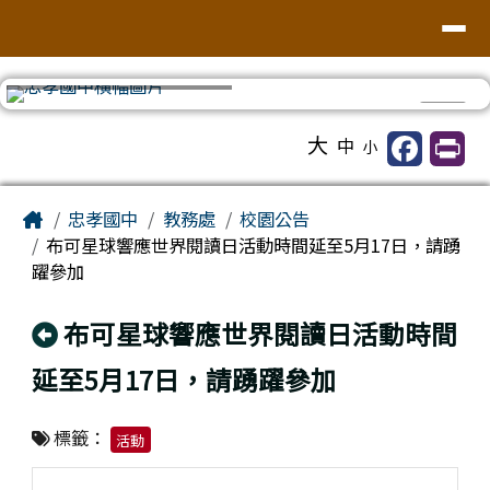
台南市忠孝國中
導覽列
跳至主內容區
⏸
工具列
大
中
小
頁尾區域
主內容區域
Home
忠孝國中
教務處
校園公告
布可星球響應世界閱讀日活動時間延至5月17日，請踴
躍參加
回上頁
布可星球響應世界閱讀日活動時間
延至5月17日，請踴躍參加
標籤：
活動