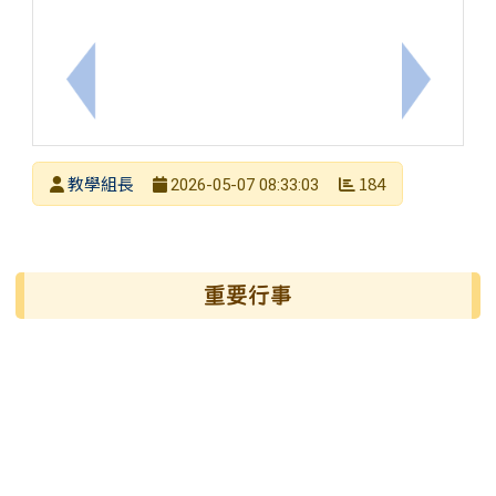
上一筆：轉知：國立高雄師範大學辦理「B5-2生成式
下一筆：
發布者
教學組長
184
2026-05-07 08:33:03
發布日期
瀏覽次數
左邊區域內容
重要行事