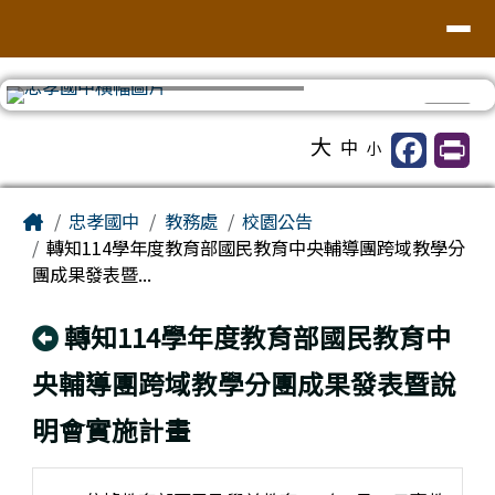
台南市忠孝國中
導覽列
跳至主內容區
⏸
工具列
大
中
小
頁尾區域
主內容區域
Home
忠孝國中
教務處
校園公告
轉知114學年度教育部國民教育中央輔導團跨域教學分
團成果發表暨...
回上頁
轉知114學年度教育部國民教育中
央輔導團跨域教學分團成果發表暨說
明會實施計畫