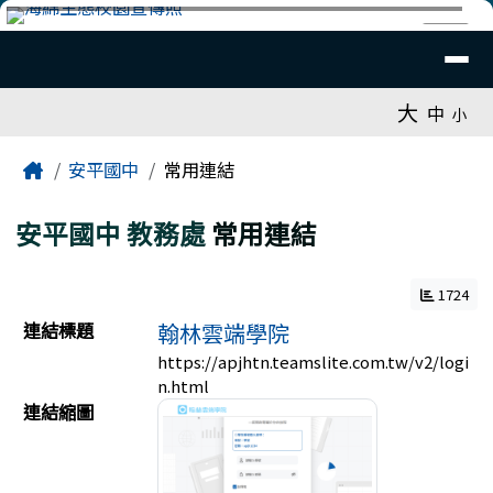
臺南市安平國中全球資訊網
跳至主內容區
導覽列
⏸
工具列
大
中
小
頁尾區域
主內容區域
Home
安平國中
常用連結
安平國中
教務處
常用連結
1724
連結列表
連結標題
翰林雲端學院
https://apjhtn.teamslite.com.tw/v2/logi
n.html
連結縮圖