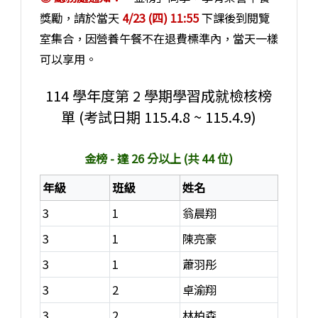
獎勵，請於當天
4/23 (四) 11:55
下課後到閱覽
室集合，因營養午餐不在退費標準內，當天一樣
可以享用。
114 學年度第 2 學期學習成就檢核榜
單 (考試日期 115.4.8 ~ 115.4.9)
本段內容包含三份名單：金榜（26分以上）共44位、銀
金榜 - 達 26 分以上 (共 44 位)
年級
班級
姓名
3
1
翁晨翔
3
1
陳亮豪
3
1
蕭羽彤
3
2
卓渝翔
3
2
林柏森