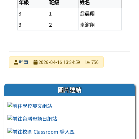
年級
班級
姓名
3
1
翁晨翔
3
2
卓渝翔
發布者
幹事
756
2026-04-16 13:34:59
發布日期
瀏覽次數
左邊區域內容
圖片連結