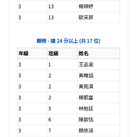
3
13
楊婷妤
3
13
歐采菲
銀榜 - 達 24 分以上 (共 17 位)
年級
班級
姓名
3
1
王品渝
3
2
黃暐詰
3
2
黃莞淇
3
2
楊凱富
3
3
林柏廷
3
6
陳歆恬
3
7
顏依涵