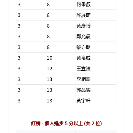
3
8
何秉叡
3
8
許展毓
3
8
黃彥博
3
8
鄭允晨
3
8
蔡亦朗
3
10
黃帛威
3
12
王宣淮
3
13
李相霖
3
13
郭品德
3
13
黃宇軒
紅榜 - 個人進步 5 分以上 (共 2 位)