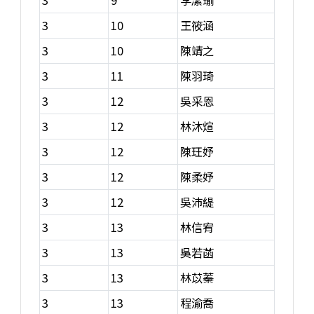
3
10
王筱涵
3
10
陳靖之
3
11
陳羽琦
3
12
吳采恩
3
12
林沐煊
3
12
陳玨妤
3
12
陳柔妤
3
12
吳沛緹
3
13
林信宥
3
13
吳若菡
3
13
林苡蓁
3
13
程渝喬