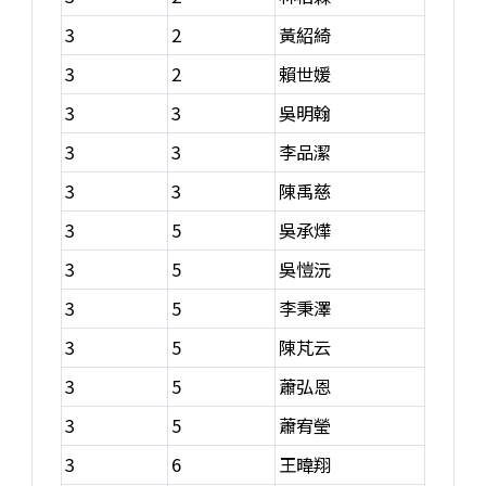
3
2
黃紹綺
3
2
賴世媛
3
3
吳明翰
3
3
李品潔
3
3
陳禹慈
3
5
吳承燁
3
5
吳愷沅
3
5
李秉澤
3
5
陳芃云
3
5
蕭弘恩
3
5
蕭宥瑩
3
6
王暐翔