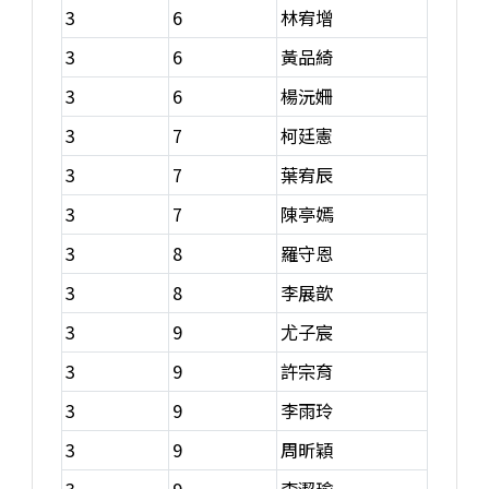
3
6
林宥增
3
6
黃品綺
3
6
楊沅姍
3
7
柯廷憲
3
7
葉宥辰
3
7
陳亭嫣
3
8
羅守恩
3
8
李展歆
3
9
尤子宸
3
9
許宗育
3
9
李雨玲
3
9
周昕穎
3
9
李潔瑜