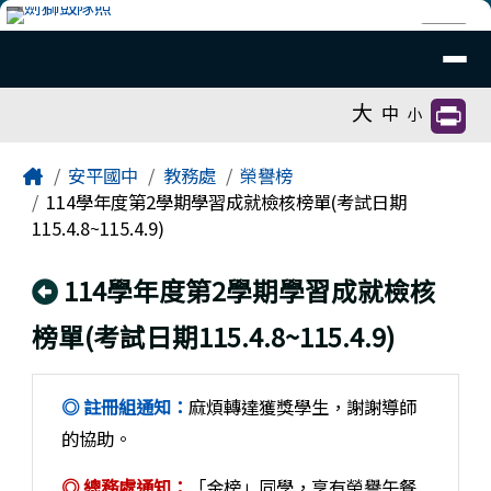
臺南市安平國中全球資訊網
跳至主內容區
導覽列
⏸
工具列
大
中
小
頁尾區域
主內容區域
Home
安平國中
教務處
榮譽榜
114學年度第2學期學習成就檢核榜單(考試日期
115.4.8~115.4.9)
回上頁
114學年度第2學期學習成就檢核
榜單(考試日期115.4.8~115.4.9)
◎ 註冊組通知：
麻煩轉達獲獎學生，謝謝導師
的協助。
◎ 總務處通知：
「金榜」同學，享有榮譽午餐