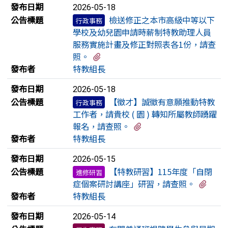
發布日期
2026-05-18
公告標題
檢送修正之本市高級中等以下
行政事務
學校及幼兒園申請時薪制特教助理人員
服務實施計畫及修正對照表各1份，請查
有3個附檔
照。
發布者
特教組長
發布日期
2026-05-18
公告標題
【徵才】誠徵有意願推動特教
行政事務
⼯作者，請貴校 ( 園 ) 轉知所屬教師踴躍
有3個附檔
報名，請查照。
發布者
特教組長
發布日期
2026-05-15
公告標題
【特教研習】115年度「自閉
進修研習
有1
症個案研討講座」研習，請查照。
發布者
特教組長
發布日期
2026-05-14