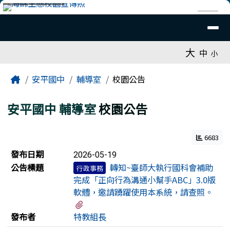
臺南市安平國中全球資訊網
跳至主內容區
導覽列
⏸
工具列
大
中
小
頁尾區域
主內容區域
Home
安平國中
輔導室
校園公告
安平國中
輔導室
校園公告
6683
新聞列表
發布日期
2026-05-19
公告標題
轉知~臺師大執行國科會補助
行政事務
完成「正向行為溝通小幫手ABC」3.0版
軟體，邀請踴躍使用本系統，請查照。
有1個附檔
發布者
特教組長