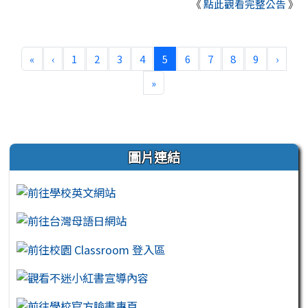
《
點此觀看完整公告
》
第一頁
上一頁
(目前頁次)
下一
«
‹
1
2
3
4
5
6
7
8
9
›
最後頁
»
左邊區域內容
圖片連結