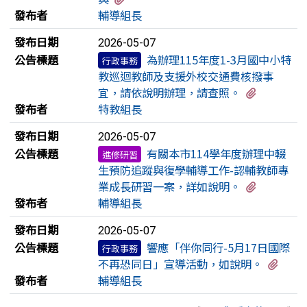
發布者
輔導組長
發布日期
2026-05-07
公告標題
為辦理115年度1-3月國中小特
行政事務
教巡迴教師及支援外校交通費核撥事
有2個附
宜，請依說明辦理，請查照。
發布者
特教組長
發布日期
2026-05-07
公告標題
有關本市114學年度辦理中輟
進修研習
生預防追蹤與復學輔導工作-認輔教師專
有1個附
業成長研習一案，詳如說明。
發布者
輔導組長
發布日期
2026-05-07
公告標題
響應「伴你同行-5月17日國際
行政事務
有1
不再恐同日」宣導活動，如說明。
發布者
輔導組長