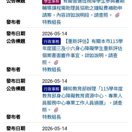
公告標題
有關普通班視障學生參與暑期
學生事務
輔導課程需助理員協助之鐘點費補助申
有2
請案，內容詳如說明段，請查照。
發布者
特教組長
發布日期
2026-05-14
公告標題
【重新評估】有關本市115學
行政事務
年度國三及小六身心障礙學生重新評估
個案書面審件事宜，詳如說明，請查
有1個附檔
照。
發布者
特教組長
發布日期
2026-05-14
公告標題
轉知教育部辦理「115學年度
行政事務
教育部身心障礙教育資源中心、專業人
員服務中心專業工作人員遴選」，請查
有3個附檔
照。
發布者
特教組長
發布日期
2026-05-14