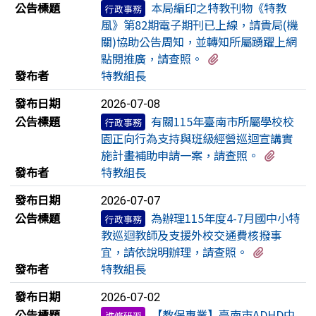
公告標題
本局編印之特教刊物《特教
行政事務
風》第82期電子期刊已上線，請貴局(機
關)協助公告周知，並轉知所屬踴躍上網
有2個附檔
點閱推廣，請查照。
發布者
特教組長
發布日期
2026-07-08
公告標題
有關115年臺南市所屬學校校
行政事務
園正向行為支持與班級經營巡迴宣講實
有2個
施計畫補助申請一案，請查照。
發布者
特教組長
發布日期
2026-07-07
公告標題
為辦理115年度4-7月國中小特
行政事務
教巡迴教師及支援外校交通費核撥事
有3個附
宜，請依說明辦理，請查照。
發布者
特教組長
發布日期
2026-07-02
公告標題
【教保專業】臺南市ADHD中
進修研習