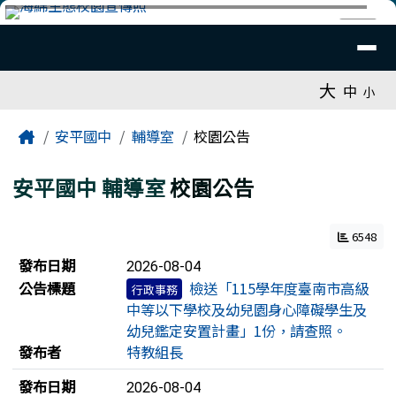
臺南市安平國中全球資訊網
跳至主內容區
導覽列
⏸
工具列
大
中
小
頁尾區域
主內容區域
Home
安平國中
輔導室
校園公告
安平國中
輔導室
校園公告
6548
新聞列表
發布日期
2026-08-04
公告標題
檢送「115學年度臺南市高級
行政事務
中等以下學校及幼兒園身心障礙學生及
幼兒鑑定安置計畫」1份，請查照。
發布者
特教組長
發布日期
2026-08-04