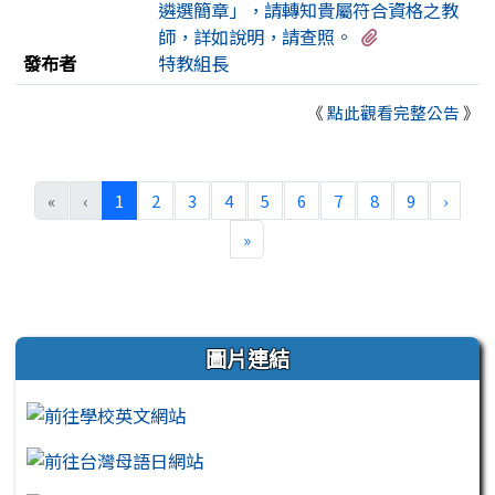
遴選簡章」，請轉知貴屬符合資格之教
有3個附檔
師，詳如說明，請查照。
發布者
特教組長
《
點此觀看完整公告
》
(目前頁次)
下一
«
‹
1
2
3
4
5
6
7
8
9
›
最後頁
»
左邊區域內容
圖片連結