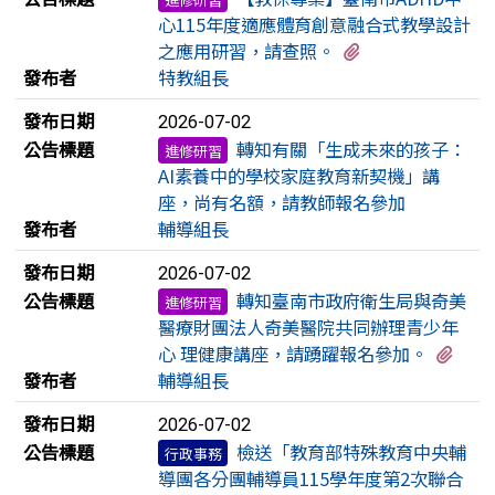
心115年度適應體育創意融合式教學設計
有1個附檔
之應用研習，請查照。
發布者
特教組長
發布日期
2026-07-02
公告標題
轉知有關「生成未來的孩子：
進修研習
AI素養中的學校家庭教育新契機」講
座，尚有名額，請教師報名參加
發布者
輔導組長
發布日期
2026-07-02
公告標題
轉知臺南市政府衛生局與奇美
進修研習
醫療財團法人奇美醫院共同辦理青少年
有1
心 理健康講座，請踴躍報名參加。
發布者
輔導組長
發布日期
2026-07-02
公告標題
檢送「教育部特殊教育中央輔
行政事務
導團各分團輔導員115學年度第2次聯合