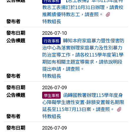
行政事務
教志工表揚訂於10月31日辦理，請貴校
有2個附
推薦績優特教志工，請查照。
發布者
特教組長
發布日期
2026-07-10
公告標題
轉知本府家庭暴力暨性侵害防
行政事務
治中心為落實辦理家庭暴力及性別暴力
防治宣導工作，請各校115學年度第1學
期如有相關主題宣導需求，請依說明段
提出申請，請查照。
發布者
特教組長
發布日期
2026-07-09
公告標題
函轉國教署辦理115學年度身
學生事務
心障礙學生適性安置-餘額安置報名期限
有1
延長至115年7月13日案，請查照。
發布者
特教組長
發布日期
2026-07-09