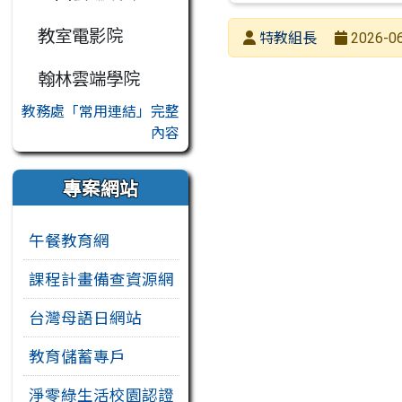
教室電影院
發布者
特教組長
2026-06
發布日期
瀏覽次數
翰林雲端學院
教務處「常用連結」完整
內容
專案網站
午餐教育網
課程計畫備查資源網
台灣母語日網站
教育儲蓄專戶
淨零綠生活校園認證