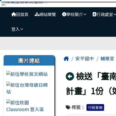
臺南市安平國中全球資訊
跳至主內容區
導覽列
回首頁
網站導覽
學校簡介
行政處室
登入
工具列
頁尾區域
主內容區域
左邊區域內容
Home
安平國中
輔導室
圖片連結
回上頁
檢送「臺
計畫」1份（
標籤：
行政事務