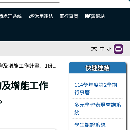
⏸
績處理系統
常用連結
行事曆
舊網站
大
中
小
右邊區域內容
增能工作計畫」1份...
快速連結
詢及增能工作
114學年度第2學期
行事曆
。
多元學習表現查詢系
統
學生認證系統