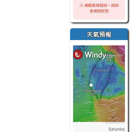
⚠️ 網路連線錯誤，請檢
查網路狀態
天氣預報